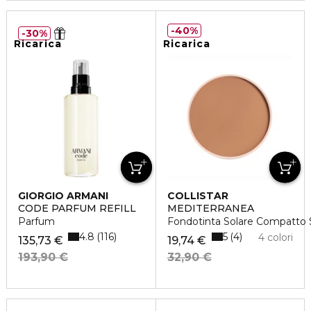
40%
30%
Ricarica
Ricarica
GIORGIO ARMANI
COLLISTAR
CODE PARFUM REFILL
MEDITERRANEA
Parfum
Fondotinta Solare Compatto S
4.8
5
116
4
4 colori
135,73 €
19,74 €
193,90 €
32,90 €