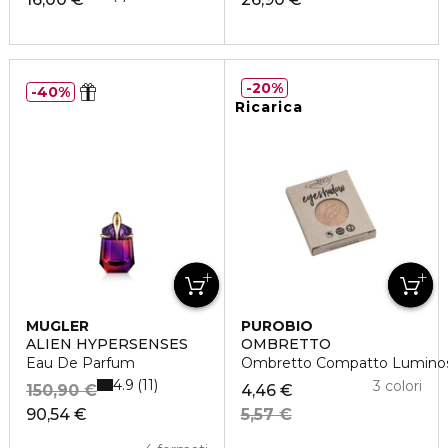
20%
40%
Ricarica
MUGLER
PUROBIO
ALIEN HYPERSENSES
OMBRETTO
Eau De Parfum
Ombretto Compatto Luminoso
4.9
11
3 colori
150,90 €
4,46 €
90,54 €
5,57 €