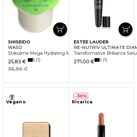
SHISEIDO
ESTÉE LAUDER
WASO
RE-NUTRIV ULTIMATE DI
Shikulime Mega Hydrating Moisturizer Refill
Transformative Brilliance Seru
5
5
1
1
25,83 €
271,00 €
36,90 €
30%
Vegano
Ricarica