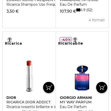
Ricarica Shampoo Uso Frequente per Tutti i Tipi di Capelli
Eau De Parfum
4.9
62
3,50 €
107,90 €
4 formati
40%
Ricarica
Ricaricabile
DIOR
GIORGIO ARMANI
RICARICA DIOR ADDICT
MY WAY PARFUM
Ricarica rossetto brillante e idratante
Eau De Parfum