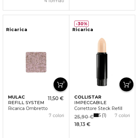
4 formati
30%
Ricarica
Ricarica
MULAC
COLLISTAR
11,50 €
REFILL SYSTEM
IMPECCABILE
Ricarica Ombretto
Correttore Steck Refill
5
1
7 colori
7 colori
25,90 €
18,13 €