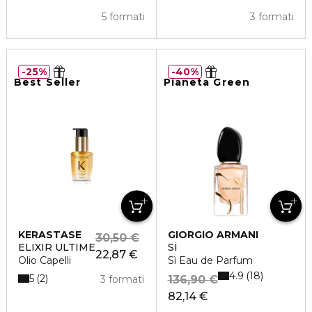
5 formati
3 formati
25%
40%
Best Seller
Pianeta Green
KERASTASE
GIORGIO ARMANI
30,50 €
ELIXIR ULTIME
SÌ
22,87 €
Olio Capelli
Sì Eau de Parfum
4.9
18
5
2
3 formati
136,90 €
82,14 €