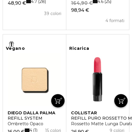
4.7
4.6
28
25
48,90 €
164,90 €
98,94 €
39 colori
4 formati
Vegano
Ricarica
DIEGO DALLA PALMA
COLLISTAR
REFILL SYSTEM
REFILL PURO ROSSETTO 
Ombretto Opaco
Rossetto Matte Lunga Durat
4
1
15 colori
9 colori
16,00 €
26,90 €