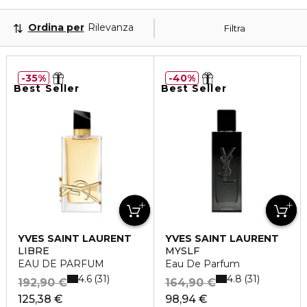
Ordina per
Rilevanza
Filtra
35%
40%
Best Seller
Best Seller
YVES SAINT LAURENT
YVES SAINT LAURENT
LIBRE
MYSLF
EAU DE PARFUM
Eau De Parfum
4.6
4.8
31
31
192,90 €
164,90 €
125,38 €
98,94 €