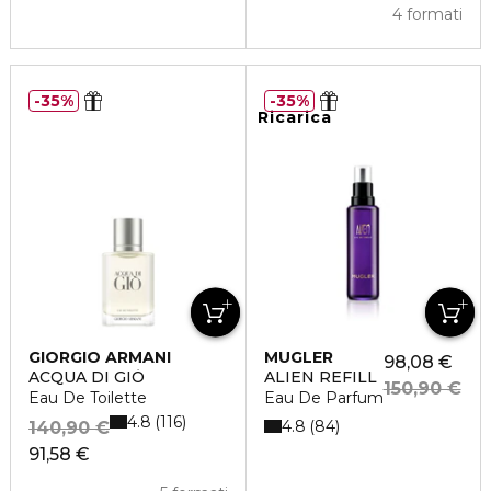
4 formati
35%
35%
Ricarica
GIORGIO ARMANI
MUGLER
98,08 €
ACQUA DI GIÒ
ALIEN REFILL
150,90 €
Eau De Toilette
Eau De Parfum
4.8
116
4.8
84
140,90 €
91,58 €