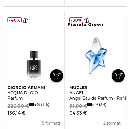
40%
30%
Pianeta Green
GIORGIO ARMANI
MUGLER
ACQUA DI GIÒ
ANGEL
Parfum
Angel Eau de Parfum - Refill
4.8
4.9
116
39
226,90 €
91,90 €
136,14 €
64,33 €
5 formati
2 formati