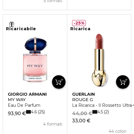
5 formati
25%
Ricaricabile
Ricarica
GIORGIO ARMANI
GUERLAIN
MY WAY
ROUGE G
Eau De Parfum
La Ricarica - Il Rossetto Ultra
4.6
4.5
25
2
93,90 €
44,00 €
33,00 €
4 formati
44 colori