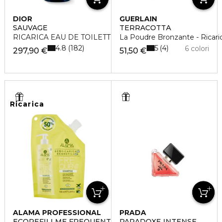
DIOR
GUERLAIN
SAUVAGE
TERRACOTTA
RICARICA EAU DE TOILETTE
La Poudre Bronzante - Ricari
4.8
5
182
4
6 colori
297,90 €
51,50 €
Ricarica
ALAMA PROFESSIONAL
PRADA
ECOREFILLME FREQUENT
PARADOXE INTENSE