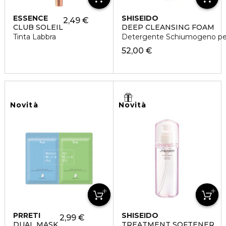
ESSENCE
SHISEIDO
2,49 €
CLUB SOLEIL
DEEP CLEANSING FOAM
Tinta Labbra
Detergente Schiumogeno per 
52,00 €
Novità
Novità
PRRETI
SHISEIDO
2,99 €
DUAL MASK
TREATMENT SOFTENER