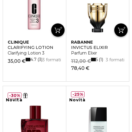
CLINIQUE
RABANNE
CLARIFYING LOTION
INVICTUS ELIXIR
Clarifying Lotion 3
Parfum Elixir
4.7
5
3
1
3 formati
3 formati
35,00 €
112,00 €
78,40 €
25%
30%
Novità
Novità