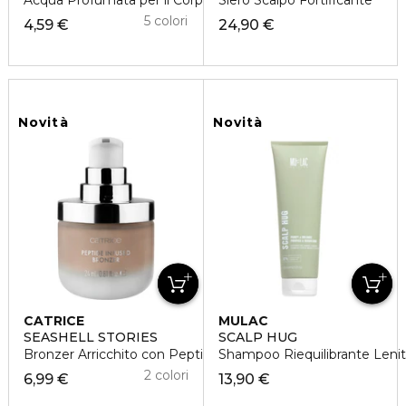
Acqua Profumata per il Corpo Tropical Drop
Siero Scalpo Fortificante
5 colori
4,59 €
24,90 €
Novità
Novità
CATRICE
MULAC
SEASHELL STORIES
SCALP HUG
Bronzer Arricchito con Peptidi
Shampoo Riequilibrante Lenit
2 colori
6,99 €
13,90 €