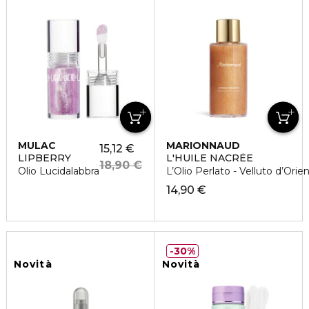
MULAC
MARIONNAUD
15,12 €
LIPBERRY
L'HUILE NACRÈE
18,90 €
Olio Lucidalabbra
L’Olio Perlato - Velluto d’Orie
14,90 €
30%
Novità
Novità