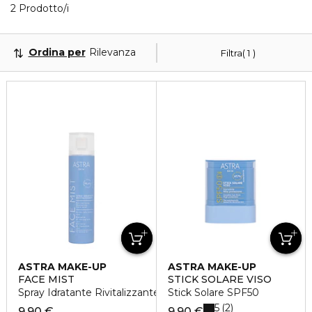
Visualizzati 2 prodotti che corrispondono ai tuoi filtr
2 Prodotto/i
Ordina per
Rilevanza
Filtra
1
ASTRA MAKE-UP
ASTRA MAKE-UP
FACE MIST
STICK SOLARE VISO
Spray Idratante Rivitalizzante
Stick Solare SPF50
5
2
9,90 €
9,90 €