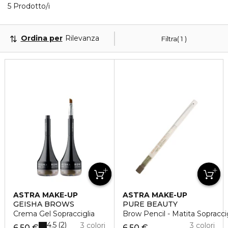
Visualizzati 5 prodotti che corrispondono ai tuoi filtr
5 Prodotto/i
Ordina per
Rilevanza
Filtra
1
ASTRA MAKE-UP
ASTRA MAKE-UP
GEISHA BROWS
PURE BEAUTY
Crema Gel Sopracciglia
Brow Pencil - Matita Sopraccig
4.5
2
3 colori
3 colori
6,50 €
6,50 €