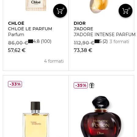
CHLOÉ
DIOR
CHLOÉ LE PARFUM
J'ADORE
Parfum
J'ADORE INTENSE PARFUM
4.8
5
100
2
3 formati
86,00 €
112,90 €
57,62 €
73,38 €
4 formati
33%
35%