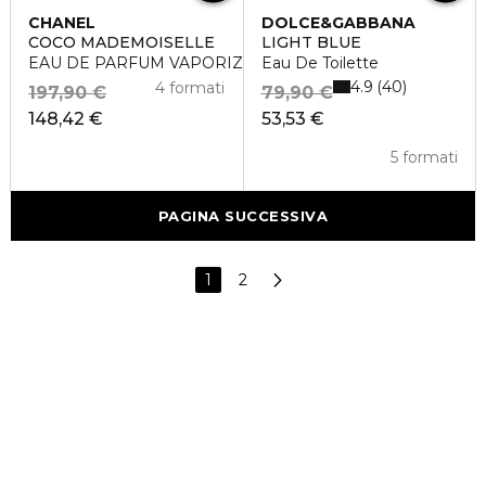
CHANEL
DOLCE&GABBANA
COCO MADEMOISELLE
LIGHT BLUE
EAU DE PARFUM VAPORIZZATORE
Eau De Toilette
4.9
40
4 formati
197,90 €
79,90 €
148,42 €
53,53 €
5 formati
PAGINA SUCCESSIVA
1
2