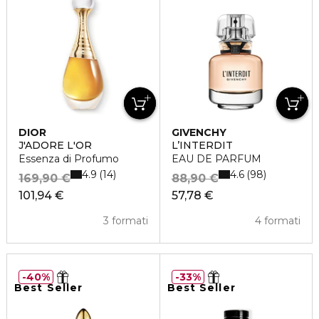
DIOR
GIVENCHY
J'ADORE L'OR
L’INTERDIT
Essenza di Profumo
EAU DE PARFUM
4.9
4.6
14
98
169,90 €
88,90 €
101,94 €
57,78 €
3 formati
4 formati
40%
33%
Best Seller
Best Seller