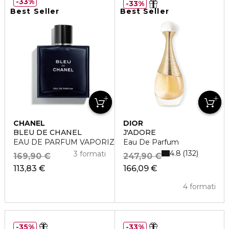
33%
33%
Best Seller
Best Seller
CHANEL
DIOR
BLEU DE CHANEL
J'ADORE
EAU DE PARFUM VAPORIZZATORE
Eau De Parfum
4.8
132
3 formati
169,90 €
247,90 €
113,83 €
166,09 €
4 formati
35%
33%