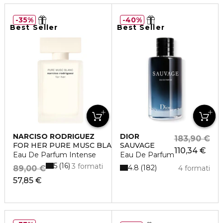
35%
40%
Best Seller
Best Seller
NARCISO RODRIGUEZ
DIOR
183,90 €
FOR HER PURE MUSC BLANC
SAUVAGE
110,34 €
Eau De Parfum Intense
Eau De Parfum
5
16
3 formati
4.8
182
89,00 €
4 formati
57,85 €