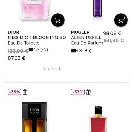
DIOR
MUGLER
98,08 €
MISS DIOR BLOOMING BOUQUET
ALIEN REFILL
150,90 €
Eau De Toilette
Eau De Parfum
4.7
47
4.8
84
133,90 €
87,03 €
4 formati
35%
33%