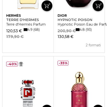
HERMÈS
DIOR
TERRE D'HERMÈS
HYPNOTIC POISON
Terre d'Hermès Parfum
Hypnotic Poison Eau de Par
4.9
4.8
68
93
120,53 €
200,90 €
179,90 €
130,58 €
2 formati
35%
40%