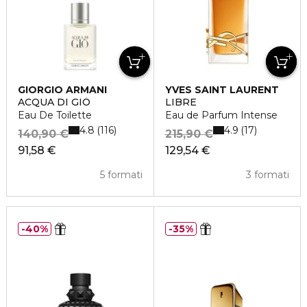
GIORGIO ARMANI
YVES SAINT LAURENT
ACQUA DI GIÒ
LIBRE
Eau De Toilette
Eau de Parfum Intense
4.8
4.9
116
17
140,90 €
215,90 €
91,58 €
129,54 €
5 formati
3 formati
40%
35%