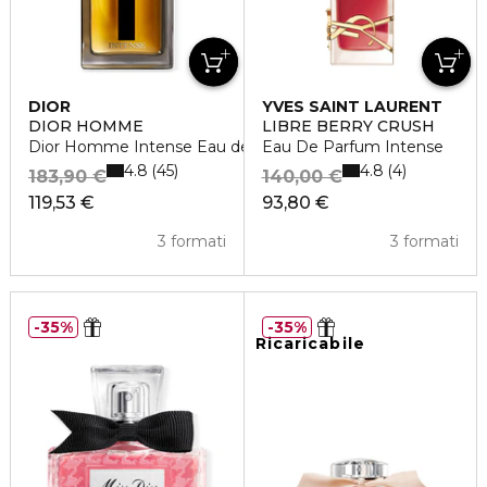
DIOR
YVES SAINT LAURENT
DIOR HOMME
LIBRE BERRY CRUSH
Dior Homme Intense Eau de Parfum
Eau De Parfum Intense
4.8
4.8
45
4
183,90 €
140,00 €
119,53 €
93,80 €
3 formati
3 formati
35%
35%
Ricaricabile