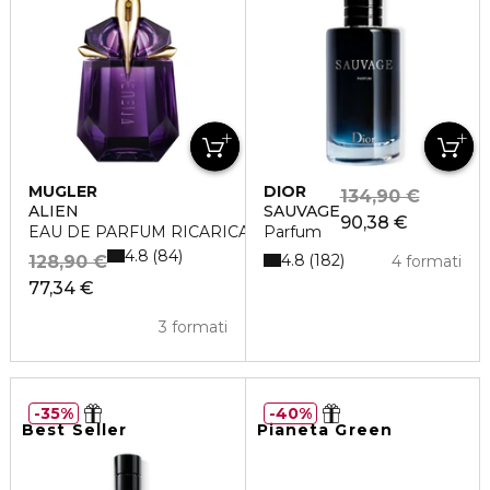
MUGLER
DIOR
134,90 €
ALIEN
SAUVAGE
90,38 €
EAU DE PARFUM RICARICABILE
Parfum
4.8
84
4.8
182
128,90 €
4 formati
77,34 €
3 formati
35%
40%
Best Seller
Pianeta Green