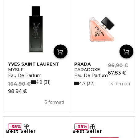
YVES SAINT LAURENT
PRADA
96,90 €
MYSLF
PARADOXE
67,83 €
Eau De Parfum
Eau De Parfum
4.8
31
4.7
37
164,90 €
3 formati
98,94 €
3 formati
35%
35%
Best Seller
Best Seller