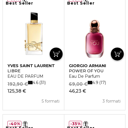
Best Seller
Best Seller
YVES SAINT LAURENT
GIORGIO ARMANI
LIBRE
POWER OF YOU
EAU DE PARFUM
Eau De Parfum
4.6
4.9
31
17
192,90 €
69,00 €
125,38 €
46,23 €
5 formati
3 formati
40%
35%