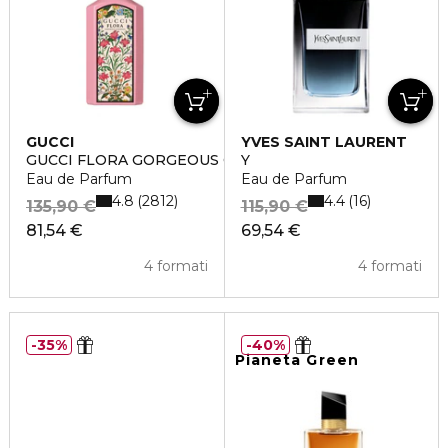
GUCCI
YVES SAINT LAURENT
GUCCI FLORA GORGEOUS GARDENIA
Y
Eau de Parfum
Eau de Parfum
4.8
4.4
2812
16
135,90 €
115,90 €
81,54 €
69,54 €
4 formati
4 formati
35%
40%
Pianeta Green