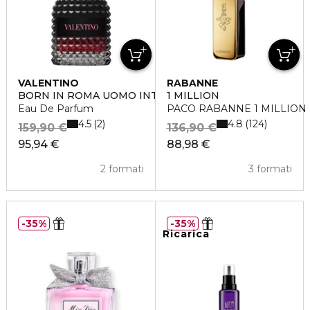
VALENTINO
RABANNE
BORN IN ROMA UOMO INTENSE
1 MILLION
Eau De Parfum
PACO RABANNE 1 MILLION Ea
4.5
4.8
2
124
159,90 €
136,90 €
95,94 €
88,98 €
2 formati
3 formati
35%
35%
Ricarica