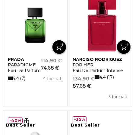
PRADA
NARCISO RODRIGUEZ
114,90 €
PARADIGME
FOR HER
74,68 €
Eau De Parfum
Eau De Parfum Intense
4.4
17
4.4
7
4 formati
134,90 €
87,68 €
3 formati
35%
40%
Best Seller
Best Seller