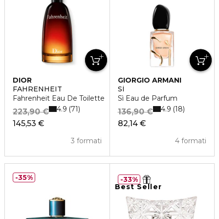
DIOR
GIORGIO ARMANI
FAHRENHEIT
SÌ
Fahrenheit Eau De Toilette
Sì Eau de Parfum
4.9
4.9
71
18
223,90 €
136,90 €
145,53 €
82,14 €
3 formati
4 formati
35%
33%
Best Seller