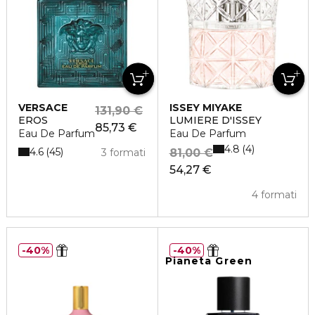
VERSACE
ISSEY MIYAKE
131,90 €
EROS
LUMIERE D'ISSEY
85,73 €
Eau De Parfum
Eau De Parfum
4.8
4
4.6
45
3 formati
81,00 €
54,27 €
4 formati
40%
40%
Pianeta Green