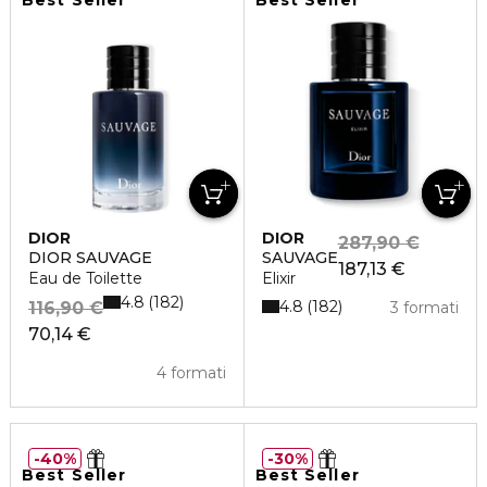
Best Seller
Best Seller
DIOR
DIOR
287,90 €
DIOR SAUVAGE
SAUVAGE
187,13 €
Eau de Toilette
Elixir
4.8
182
4.8
182
116,90 €
3 formati
70,14 €
4 formati
40%
30%
Best Seller
Best Seller