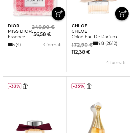
DIOR
CHLOÉ
240,90 €
MISS DIOR
CHLOÉ
156,58 €
Essence
Chloé Eau De Parfum
4.8
2812
5
4
3 formati
172,90 €
112,38 €
4 formati
33%
35%