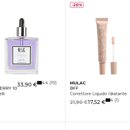
20%
4.4
10
MULAC
33,90 €
ERRY 10
BFF
lli
Correttore Liquido Idratante
4
1
17,52 €
21,90 €