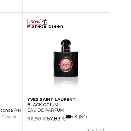
30%
Pianeta Green
YVES SAINT LAURENT
BLACK OPIUM
econda Pelle
EAU DE PARFUM
4.8
84
15 colori
67,83 €
96,90 €
4 formati