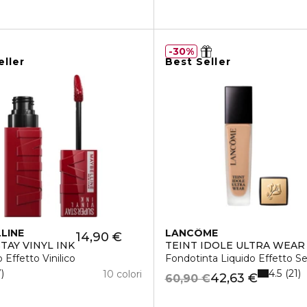
30%
eller
Best Seller
LINE
LANCÔME
14,90 €
TAY VINYL INK
TEINT IDOLE ULTRA WEAR
 Effetto Vinilico
Fondotinta Liquido Effetto S
4.5
7
21
10 colori
42,63 €
60,90 €