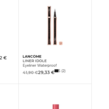
LANCÔME
72 €
LINER IDÔLE
Eyeliner Waterproof
5
2
29,33 €
41,90 €