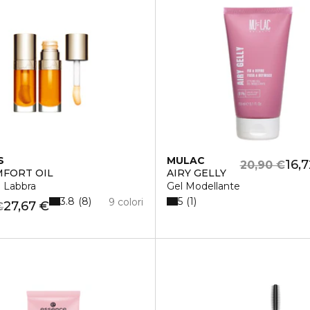
S
MULAC
16,
20,90 €
MFORT OIL
AIRY GELLY
 Labbra
Gel Modellante
3.8
5
8
1
9 colori
27,67 €
€