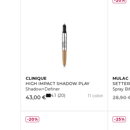
20%
CLINIQUE
MULAC
HIGH IMPACT SHADOW PLAY
SETTER
Shadow+Definer
Spray Bi
4.1
20
11 colori
43,00 €
28,90 
20%
25%