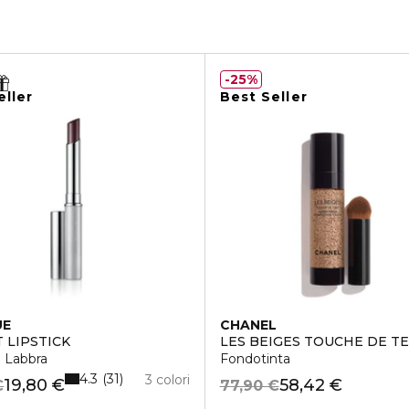
25%
eller
Best Seller
UE
CHANEL
 LIPSTICK
LES BEIGES TOUCHE DE TE
 Labbra
Fondotinta
4.3
31
3 colori
19,80 €
58,42 €
€
77,90 €