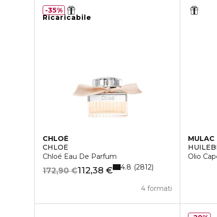
35%
Ricaricabile
CHLOÉ
MULAC
CHLOÉ
HUILEB
Chloé Eau De Parfum
Olio Cape
4.8
2812
112,38 €
172,90 €
4 formati