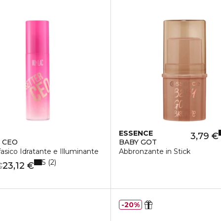
ESSENCE
3,79 €
 CEO
BABY GOT
fasico Idratante e Illuminante
Abbronzante in Stick
5
2
23,12 €
€
20%