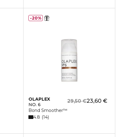
20%
OLAPLEX
23,60 €
29,50 €
NO. 6
Bond Smoother™
4.8
14