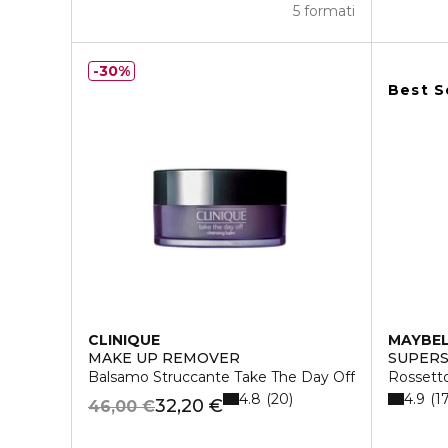
5 formati
30%
Best S
CLINIQUE
MAYBEL
MAKE UP REMOVER
SUPERS
Balsamo Struccante Take The Day Off
Rossetto
4.8
4.9
20
1
32,20 €
46,00 €