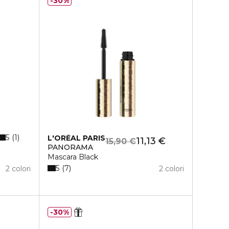
30%
5
1
L'ORÉAL PARIS
11,13 €
15,90 €
PANORAMA
Mascara Black
5
7
2 colori
2 colori
30%