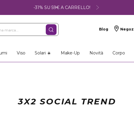
-31% SU 59€ A CARRELLO!
Blog
Negoz
umi
Viso
Solari ☀️
Make-Up
Novità
Corpo
3X2 SOCIAL TREND