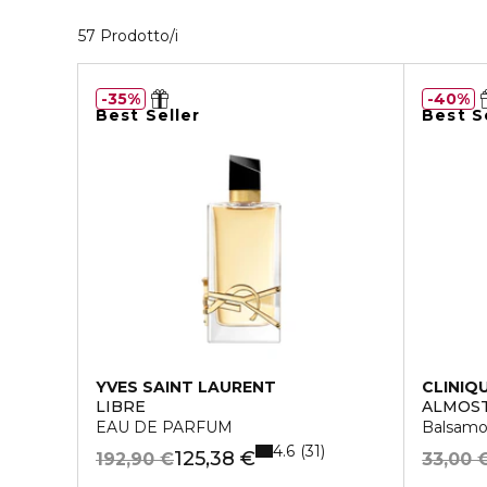
40 Prodotti visualizzati
57 Prodotto/i
35%
40%
Best Seller
Best S
YVES SAINT LAURENT
CLINIQ
LIBRE
ALMOST
EAU DE PARFUM
Balsamo
4.6
31
125,38 €
192,90 €
33,00 